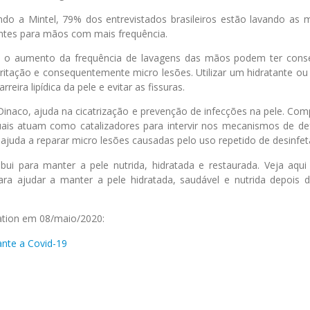
do a Mintel, 79% dos entrevistados brasileiros estão lavando as
ntes para mãos com mais frequência.
e o aumento da frequência de lavagens das mãos podem ter cons
rritação e consequentemente micro lesões. Utilizar um hidratante o
reira lipídica da pele e evitar as fissuras.
 Dinaco, ajuda na cicatrização e prevenção de infecções na pele. Co
ais atuam como catalizadores para intervir nos mecanismos de de
 ajuda a reparar micro lesões causadas pelo uso repetido de desinfet
ui para manter a pele nutrida, hidratada e restaurada. Veja aqui 
ra ajudar a manter a pele hidratada, saudável e nutrida depois 
vation em 08/maio/2020:
nte a Covid-19