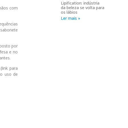
Lipification: indústria
da beleza se volta para
 mãos com
os lábios
Ler mais »
equências
u sabonete
mposto por
fesa e no
antes.
(link para
do uso de