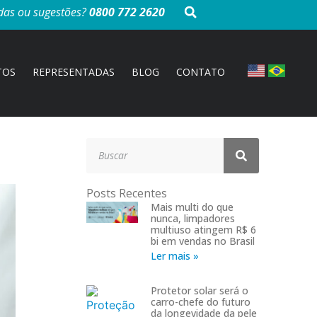
das ou sugestões?
0800 772 2620
TOS
REPRESENTADAS
BLOG
CONTATO
Posts Recentes
Mais multi do que
nunca, limpadores
multiuso atingem R$ 6
bi em vendas no Brasil
Ler mais »
Protetor solar será o
carro-chefe do futuro
da longevidade da pele