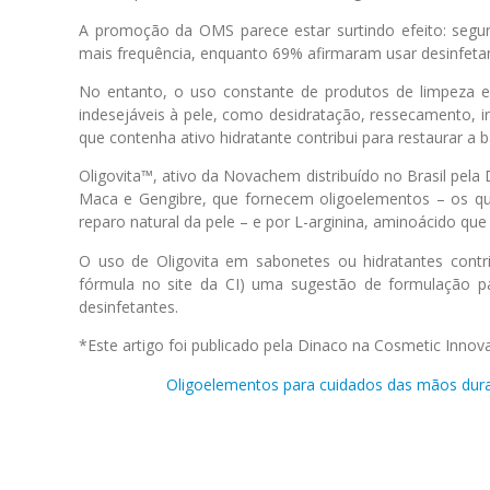
A promoção da OMS parece estar surtindo efeito: segun
mais frequência, enquanto 69% afirmaram usar desinfeta
No entanto, o uso constante de produtos de limpeza 
indesejáveis à pele, como desidratação, ressecamento, i
que contenha ativo hidratante contribui para restaurar a bar
Oligovita™, ativo da Novachem distribuído no Brasil pela
Maca e Gengibre, que fornecem oligoelementos – os qu
reparo natural da pele – e por L-arginina, aminoácido que
O uso de Oligovita em sabonetes ou hidratantes contrib
fórmula no site da CI) uma sugestão de formulação pa
desinfetantes.
*Este artigo foi publicado pela Dinaco na Cosmetic Inno
Oligoelementos para cuidados das mãos dura