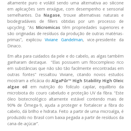
altamente puro e volátil sendo uma alternativa ao silicone
em aplicações sem enxágue, com desempenho e sensorial
semelhantes. Da
Nagase
, trouxe alternativas naturais e
biodegradáveis de fillers obtidas por um processo de
upcycling. “As
Micromicas
têm propriedades superiores e
são originadas de resíduos da produção de outras matérias-
primas”, explicou
Viviane Gandelman
, vice-presidente da
Dinaco.
Em alta para cuidados da pele e do cabelo, as algas também
ganharam destaque. “Elas possuem um fitocomplexo rico
em substâncias que não são tão facilmente encontradas em
outras fontes” ressaltou Viviane, citando novos estudos
mostram a eficácia do
AlgaPūr™ High Stability High Oleic
algae oil
em nutrição do folículo capilar, equilíbrio da
microbiota do couro cabeludo e proteção UV da fibra. “Este
óleo biotecnológico altamente estável contendo mais de
90% de Ômega-9, ajuda a proteger e fortalecer a fibra do
cabelo, dá brilho e hidrata. Feito a partir de uma microalga, é
produzido no Brasil com baixa pegada a partir de resíduos da
cana-de-açúcar”.