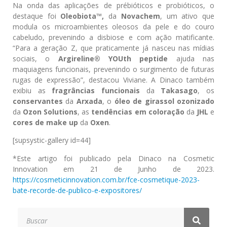
Na onda das aplicações de prébióticos e probióticos, o
destaque foi
Oleobiota™,
da
Novachem
, um ativo que
modula os microambientes oleosos da pele e do couro
cabeludo, prevenindo a disbiose e com ação matificante.
“Para a geração Z, que praticamente já nasceu nas mídias
sociais, o
Argireline® YOUth peptide
ajuda nas
maquiagens funcionais, prevenindo o surgimento de futuras
rugas de expressão”, destacou Viviane. A Dinaco também
exibiu as
fragrâncias funcionais
da
Takasago
, os
conservantes
da
Arxada
, o
óleo de girassol ozonizado
da
Ozon Solutions
, as
tendências em coloração
da
JHL
e
cores de make up
da
Oxen
.
[supsystic-gallery id=44]
*Este artigo foi publicado pela Dinaco na Cosmetic
Innovation em 21 de Junho de 2023.
https://cosmeticinnovation.com.br/fce-cosmetique-2023-
bate-recorde-de-publico-e-expositores/