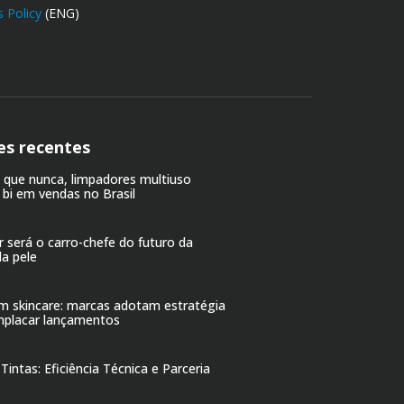
 Policy
(ENG)
es recentes
o que nunca, limpadores multiuso
 bi em vendas no Brasil
r será o carro-chefe do futuro da
da pele
em skincare: marcas adotam estratégia
mplacar lançamentos
Tintas: Eficiência Técnica e Parceria