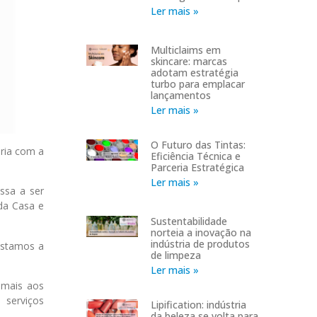
Ler mais »
Multiclaims em
skincare: marcas
adotam estratégia
turbo para emplacar
lançamentos
Ler mais »
O Futuro das Tintas:
ria com a
Eficiência Técnica e
Parceria Estratégica
Ler mais »
assa a ser
 da Casa e
Sustentabilidade
norteia a inovação na
indústria de produtos
restamos a
de limpeza
Ler mais »
 mais aos
 serviços
Lipification: indústria
da beleza se volta para