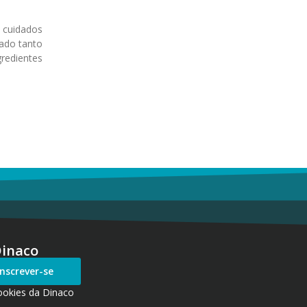
 cuidados
dado tanto
redientes
Dinaco
Inscrever-se
ookies da Dinaco