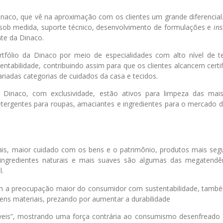
naco, que vê na aproximação com os clientes um grande diferencial
 sob medida, suporte técnico, desenvolvimento de formulações e
ins
nte da Dinaco.
tfólio da Dinaco por meio de especialidades com alto nível de te
entabilidade, contribuindo assim para que os clientes alcancem certi
iadas categorias de cuidados da casa e tecidos.
 Dinaco, com exclusividade, estão ativos para limpeza das mais
detergentes para roupas, amaciantes e ingredientes para o mercado 
rais, maior cuidado com os bens e o patrimônio, produtos mais seg
 ingredientes naturais e mais suaves são algumas das megatendê
l.
om a preocupação maior do consumidor com sustentabilidade, tamb
ns materiais, prezando por aumentar a durabilidade
veis”, mostrando uma força contrária ao consumismo desenfreado 