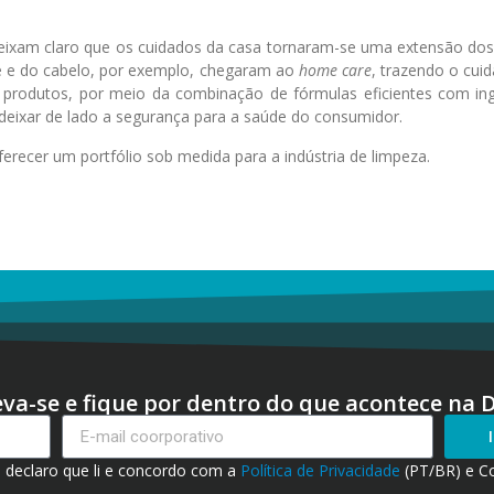
ixam claro que os cuidados da casa tornaram-se uma extensão dos
le e do cabelo, por exemplo, chegaram ao
home care
, trazendo o cui
 produtos, por meio da combinação de fórmulas eficientes com ing
deixar de lado a segurança para a saúde do consumidor.
recer um portfólio sob medida para a indústria de limpeza.
eva-se e fique por dentro do que acontece na 
, declaro que li e concordo com a
Política de Privacidade
(PT/BR) e C