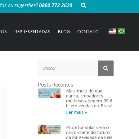
das ou sugestões?
0800 772 2620
TOS
REPRESENTADAS
BLOG
CONTATO
Posts Recentes
Mais multi do que
nunca, limpadores
multiuso atingem R$ 6
bi em vendas no Brasil
Ler mais »
Protetor solar será o
carro-chefe do futuro
da longevidade da pele