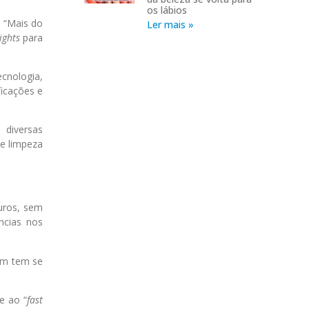
os lábios
. “Mais do
Ler mais »
ights
para
cnologia,
ficações e
 diversas
de limpeza
uros, sem
ncias nos
ém tem se
e ao “
fast