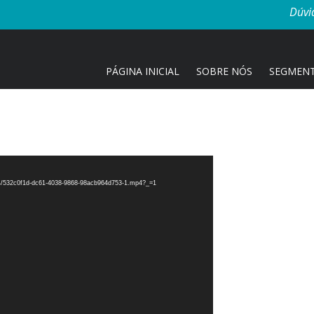
Dúvi
PÁGINA INICIAL
SOBRE NÓS
SEGMEN
/04/532c0f1d-dc61-4038-9868-98acb964d753-1.mp4?_=1