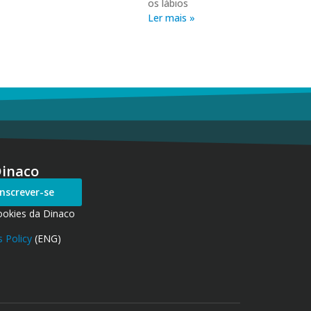
os lábios
Ler mais »
Dinaco
Inscrever-se
ookies da Dinaco
 Policy
(ENG)