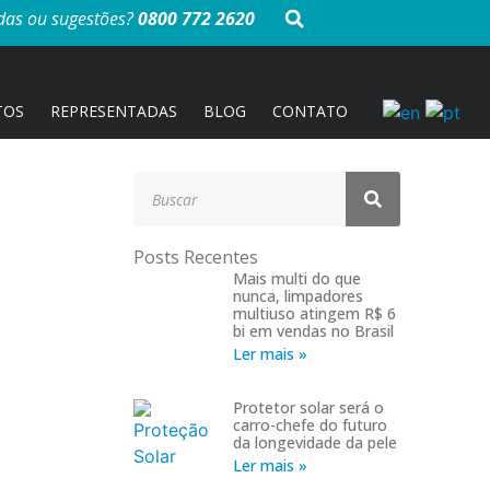
das ou sugestões?
0800 772 2620
TOS
REPRESENTADAS
BLOG
CONTATO
Posts Recentes
Mais multi do que
nunca, limpadores
multiuso atingem R$ 6
bi em vendas no Brasil
Ler mais »
Protetor solar será o
carro-chefe do futuro
da longevidade da pele
Ler mais »