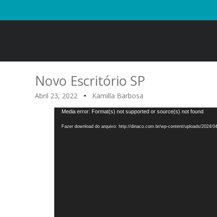
Novo Escritório SP
Abril 23, 2022
Kamilla Barbosa
Tocador
Media error: Format(s) not supported or source(s) not found
de
Fazer download do arquivo: http://dinaco.com.br/wp-content/uploads/2024
vídeo