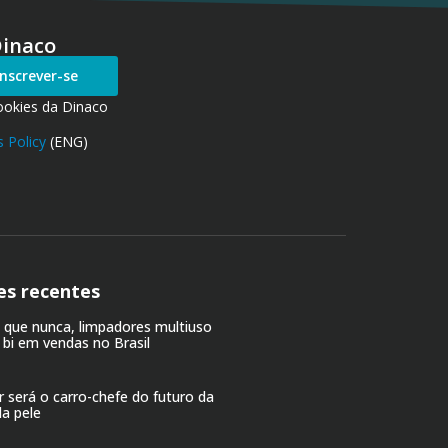
Dinaco
Inscrever-se
ookies da Dinaco
 Policy
(ENG)
es recentes
o que nunca, limpadores multiuso
 bi em vendas no Brasil
r será o carro-chefe do futuro da
da pele