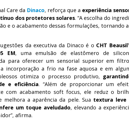
nal Care da
Dinaco
, reforça que a
experiência sensor
ntínuo dos protetores solares
. “A escolha do ingred
ação e o acabamento dessas formulações, tornando a
ugestões da executiva da Dinaco é o
CHT Beausil
05 EM
, uma emulsão de elastômero de silicon
ida para oferecer um sensorial superior em filtr
Sua incorporação a frio na fase aquosa e em algu
oleosos otimiza o processo produtivo,
garantind
de e eficiência
. “Além de proporcionar um efei
e com acabamento soft focus, ele reduz o bril
 e melhora a aparência da pele. Sua
textura leve
nfere um toque aveludado
, elevando a experiênc
dor”, afirma.