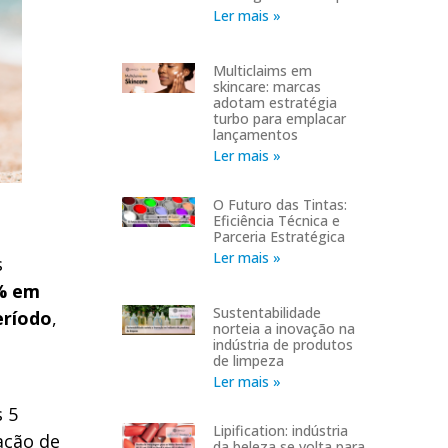
Ler mais »
Multiclaims em
skincare: marcas
adotam estratégia
turbo para emplacar
lançamentos
Ler mais »
O Futuro das Tintas:
Eficiência Técnica e
Parceria Estratégica
Ler mais »
s
% em
Sustentabilidade
eríodo
,
norteia a inovação na
indústria de produtos
de limpeza
Ler mais »
 5
Lipification: indústria
ação de
da beleza se volta para