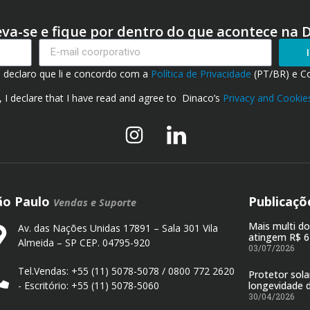
eva-se e fique por dentro do que acontece na 
, declaro que li e concordo com a
Política de Privacidade
(PT/BR) e C
, I declare that I have read and agree to Dinaco’s
Privacy and Cookies
ão Paulo
Publicaçõ
Vendas e Suporte
Mais multi d
Av. das Nações Unidas 17891 – Sala 301 Vila
atingem R$ 6
Almeida – SP CEP. 04795-920
03/07/2026
Tel.Vendas: +55 (11) 5078-5078 / 0800 772 2620
Protetor sola
- Escritório: +55 (11) 5078-5060
longevidade 
30/04/2026