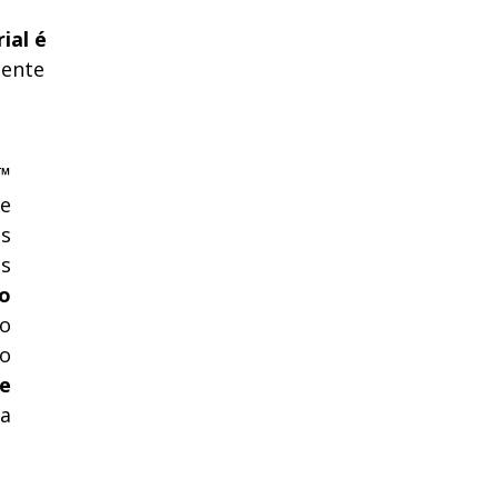
ial é
iente
™
e
os
ns
o
to
ho
 e
ia