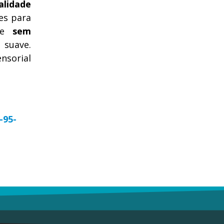
alidade
es para
ade
sem
 suave.
ensorial
-95-