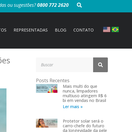
das ou sugestões?
0800 772 2620
TOS
REPRESENTADAS
BLOG
CONTATO
ões
Posts Recentes
Mais multi do que
nunca, limpadores
multiuso atingem R$ 6
bi em vendas no Brasil
Ler mais »
Protetor solar será o
carro-chefe do futuro
da longevidade da pele