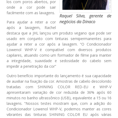
los com poros abertos, por
onde a cor pode sair
facilmente com as lavagens.
Raquel Silva, gerente de
negócios da Dinaco
Para ajudar a reter a cor
após a lavagem, Rachel
destaca que a JHL lançou um produto vegano que pode ser
usado em conjunto com tinturas semipermanentes para
ajudar a reter a cor após a lavagem. “O Condicionador
Lowenol WHP-V é compatível com diversos produtos
capilares, atuando como um formador de filme para manter
a integridade, suavidade e sedosidade do cabelo sem
impedir a penetração da cor”
Outro benefício importante do lançamento é sua capacidade
de auxiliar na fixação da cor. Amostras de cabelo descolorido
tratadas com SHINING COLOR RED-EU e WHP-V
apresentaram variação de cor reduzida de 36% após 60
minutos no banho ultrassônico (USB), equivalente a 15 ou 16
lavagens. “Nossos testes mostram que, com a adição do
Condicionador Lowenol WHP-V, podemos manter as cores
vibrantes das tinturas SHINING COLOR EU após várias