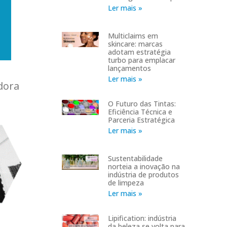
Ler mais »
Multiclaims em
skincare: marcas
adotam estratégia
turbo para emplacar
lançamentos
Ler mais »
dora
O Futuro das Tintas:
Eficiência Técnica e
Parceria Estratégica
Ler mais »
Sustentabilidade
norteia a inovação na
indústria de produtos
de limpeza
Ler mais »
Lipification: indústria
da beleza se volta para