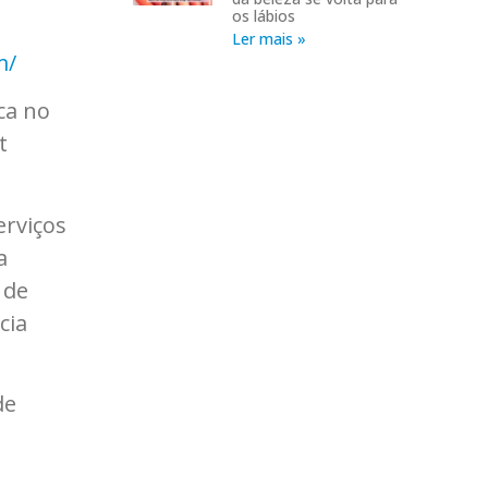
os lábios
Ler mais »
m/
ca no
t
erviços
a
 de
cia
de