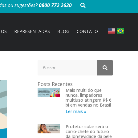
das ou sugestões?
0800 772 2620
TOS
REPRESENTADAS
BLOG
CONTATO
Posts Recentes
Mais multi do que
nunca, limpadores
multiuso atingem R$ 6
bi em vendas no Brasil
Ler mais »
Protetor solar será o
carro-chefe do futuro
da longevidade da pele